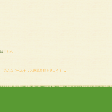
は
こちら
みんなでペルセウス座流星群を見よう！
→