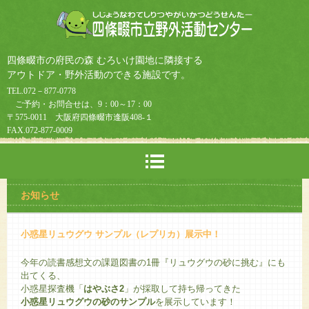
四條畷市の府民の森 むろいけ園地に隣接する
アウトドア・野外活動のできる施設です。
TEL.072－877-0778
ご予約・お問合せは、9：00～17：00
〒575-0011 大阪府四條畷市逢阪408-１
FAX.072-877-0009
お知らせ
小惑星リュウグウ サンプル（レプリカ）展示中！
今年の読書感想文の課題図書の1冊『リュウグウの砂に挑む』にも
出てくる、
小惑星探査機「
はやぶさ2
」が採取して持ち帰ってきた
小惑星
リュウグウの砂のサンプル
を展示しています！