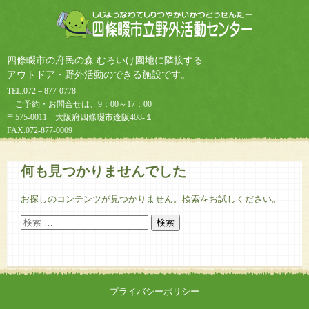
四條畷市の府民の森 むろいけ園地に隣接する
アウトドア・野外活動のできる施設です。
TEL.072－877-0778
ご予約・お問合せは、9：00～17：00
〒575-0011 大阪府四條畷市逢阪408-１
FAX.072-877-0009
何も見つかりませんでした
お探しのコンテンツが見つかりません。検索をお試しください。
プライバシーポリシー